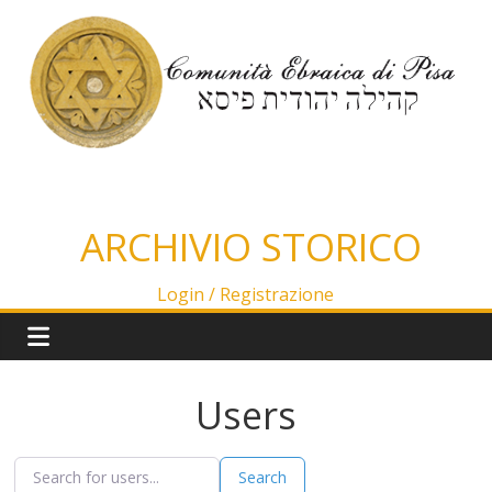
Salta
al
contenuto
ARCHIVIO STORICO
Login /
Registrazione
Users
S
S
Search