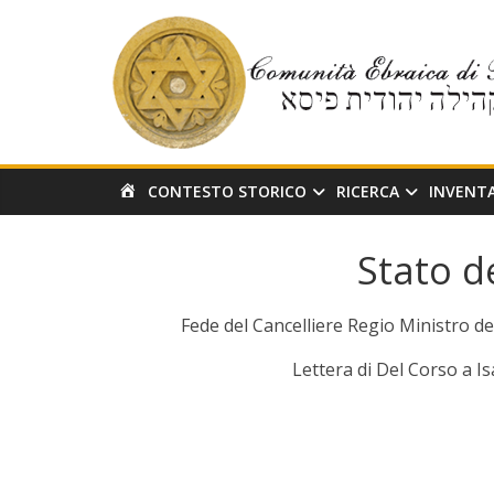
Salta
al
contenuto
H
CONTESTO STORICO
RICERCA
INVENT
O
M
Stato d
E
Fede del Cancelliere Regio Ministro de
Lettera di Del Corso a I