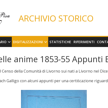
ARCHIVIO STORICO
ARIO
DIGITALIZZAZIONI
STATISTICHE
RIFERIMENTI
CONT
elle anime 1853-55 Appunti BV
l Censo della Comunità di Livorno sui nati a Livorno nel Dicem
sach Galligo con alcuni appunti per una certiﬁcazione riguarda