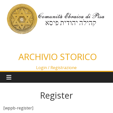
Salta
al
contenuto
ARCHIVIO STORICO
Login /
Registrazione
Register
[wppb-register]