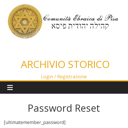
Salta
al
contenuto
ARCHIVIO STORICO
Login /
Registrazione
Password Reset
[ultimatemember_password]