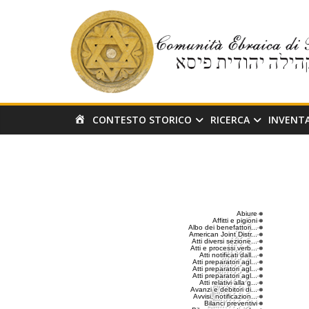
Salta
al
contenuto
H
CONTESTO STORICO
RICERCA
INVENT
O
M
E